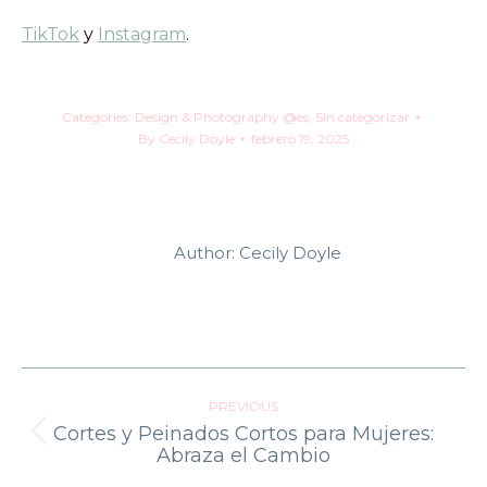
TikTok
y
Instagram
.
Categories:
Design & Photography @es
,
Sin categorizar
By
Cecily Doyle
febrero 19, 2025
Author:
Cecily Doyle
Post
PREVIOUS
navigation
Cortes y Peinados Cortos para Mujeres:
Previous
Abraza el Cambio
post: